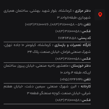
دفتر مرکزی :
کرمانشاه، بلوار شهید بهشتی، ساختمان همیاری
شهرداری، طبقه 11 واحد 3
تلفن :
59 - 38100058 (083) , 38100076 (083)
فکس :
38100058 (083)
کد پستی :
6714641858
کارگاه تعمیرات و بازسازی :
کرمانشاه، کیلومتر 10 جاده تهران،
شهرک صنعتی فرامان، خیابان صنعت، پلاک 34
فکس :
38100058 (083)
دفتر خوزستان :
ماهشهر، ناحیه صنعتی، خیابان پیروز، ساختمان
اریکه، طبقه 4، واحد 10
تلفن :
2346199 (0615)
کارخانه :
البرز، شهرک صنعتی سیمین دشت، خیابان هفتم
شرقی، خیابان صنعت، کوچه صنعتگر، قطعه 3
فکس :
38100058 (083)